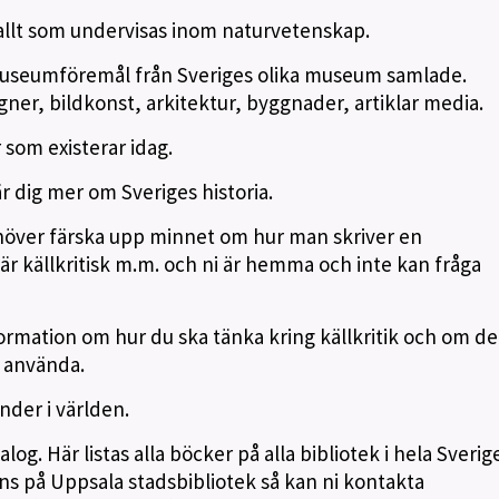
 allt som undervisas inom naturvetenskap.
useumföremål från Sveriges olika museum samlade.
igner, bildkonst, arkitektur, byggnader, artiklar media.
ar som existerar idag.
lär dig mer om Sveriges historia.
ehöver färska upp minnet om hur man skriver en
är källkritisk m.m. och ni är hemma och inte kan fråga
formation om hur du ska tänka kring källkritik och om d
t använda.
änder i världen.
alog. Här listas alla böcker på alla bibliotek i hela Sveri
nns på Uppsala stadsbibliotek så kan ni kontakta