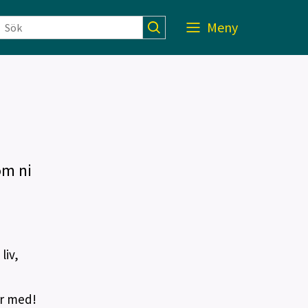
Meny
om ni
liv,
ar med!