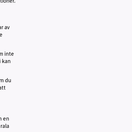
tioner.
ar av
e
öm inte
i kan
Om du
att
m en
rala