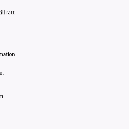
ll rätt
rmation
a.
om