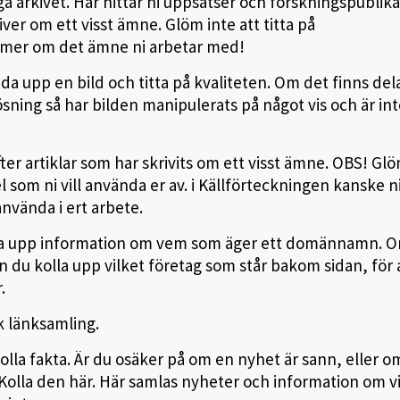
ga arkivet. Här hittar ni uppsatser och forskningspublika
river om ett visst ämne. Glöm inte att titta på
ta mer om det ämne ni arbetar med!
dda upp en bild och titta på kvaliteten. Om det finns del
ning så har bilden manipulerats på något vis och är int
fter artiklar som har skrivits om ett visst ämne. OBS! Gl
kel som ni vill använda er av. i Källförteckningen kanske n
nvända i ert arbete.
lla upp information om vem som äger ett domännamn. 
n du kolla upp vilket företag som står bakom sidan, för 
.
k länksamling.
 kolla fakta. Är du osäker på om en nyhet är sann, eller o
g? Kolla den här. Här samlas nyheter och information om vi