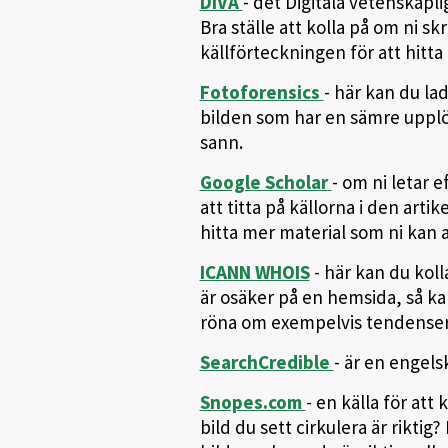
DiVA
- det Digitala vetenskapli
Bra ställe att kolla på om ni sk
källförteckningen för att hit
Fotoforensics
- här kan du la
bilden som har en sämre upplös
sann.
Google Scholar
- om ni letar e
att titta på källorna i den arti
hitta mer material som ni kan a
ICANN WHOIS
- här kan du ko
är osäker på en hemsida, så ka
röna om exempelvis tendenser
SearchCredible
- är en engels
Snopes.com
- en källa för att
bild du sett cirkulera är rikti