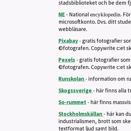
stadsbiblioteket och be dem fj
NE
- National
. Fö
encyklopedin
microsoftkonto. Dvs. ditt stu
webbläsare.
Pixabay
- gratis fotografier s
©fotografen. Copywrite c:et sk
Pexels
- gratis fotografier som
©fotografen. Copywrite c:et sk
Runskolan
- information om ru
Skogssverige
- här finns alla
So-rummet
- här finns massv
Stockholmskällan
- här kan d
industrialismen, brott som ske
textformat ljud samt bild.