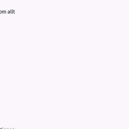
om allt
a