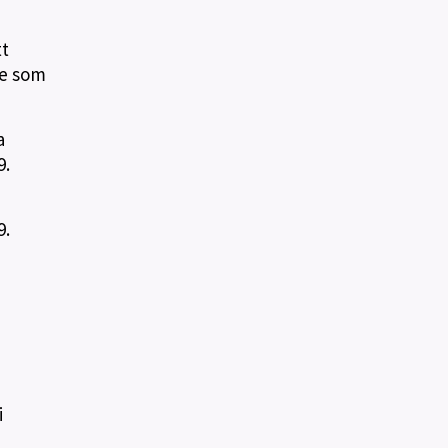
tt
me som
a
9.
9.
i