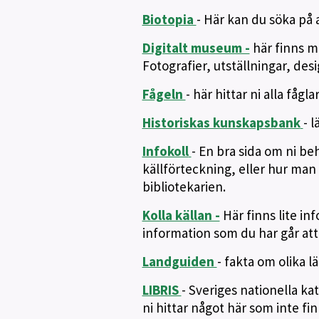
Biotopia
- Här kan du söka på
Digitalt museum -
här finns m
Fotografier, utställningar, des
Fågeln
- här hittar ni alla fågl
Historiskas kunskapsbank
- 
Infokoll
- En bra sida om ni b
källförteckning, eller hur man 
bibliotekarien.
Kolla källan -
Här finns lite in
information som du har går at
Landguiden
- fakta om olika l
LIBRIS
- Sveriges nationella kat
ni hittar något här som inte fi