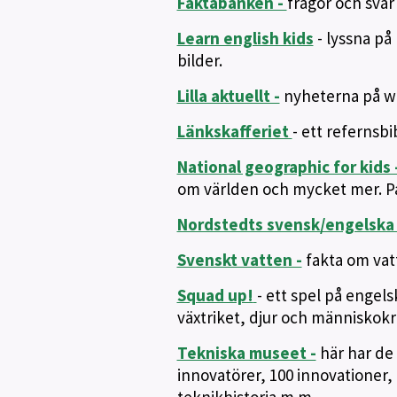
Faktabanken -
frågor och svar
Learn english kids
- lyssna på 
bilder.
Lilla aktuellt -
nyheterna på 
Länkskafferiet
- ett refernsb
National geographic for kids 
om världen och mycket mer. P
Nordstedts svensk/engelska 
Svenskt vatten -
fakta om vat
Squad up!
- ett spel på engels
växtriket, djur och människok
Tekniska museet -
här har de
innovatörer, 100 innovationer, 