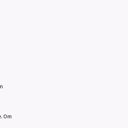
en
ge. Om