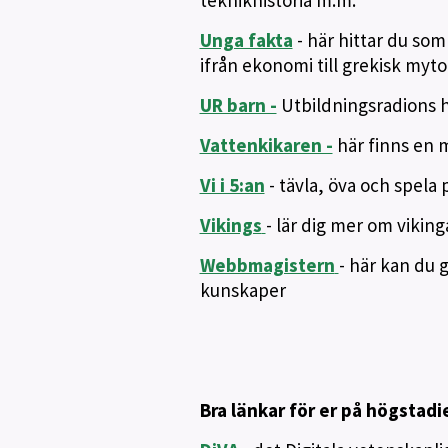
teknikhistoria m.m.
Unga fakta
- här hittar du som
ifrån ekonomi till grekisk myto
UR barn -
Utbildningsradions h
Vattenkikaren -
här finns en m
Vi i 5:an
- tävla, öva och spel
Vikings
- lär dig mer om vikin
Webbmagistern
- här kan du 
kunskaper
Bra länkar för er på högstadi