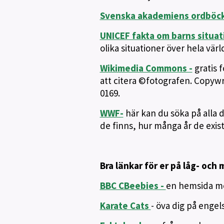
Svenska akademiens ordböc
UNICEF fakta om barns situat
olika situationer över hela värl
Wikimedia Commons -
gratis 
att citera ©fotografen. Copywr
0169.
WWF-
här kan du söka på alla d
de finns, hur många år de exist
Bra länkar för er på låg- och
BBC CBeebies -
en hemsida med
Karate Cats
- öva dig på engel