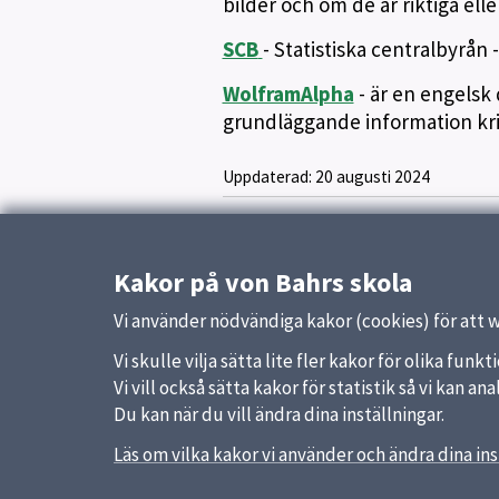
bilder och om de är riktiga eller
SCB
- Statistiska centralbyrån 
WolframAlpha
- är en engelsk 
grundläggande information kri
Uppdaterad:
20 augusti 2024
Kakor på von Bahrs skola
Vi använder nödvändiga kakor (cookies) för att 
Vi skulle vilja sätta lite fler kakor för olika fu
Vi vill också sätta kakor för statistik så vi kan 
Du kan när du vill ändra dina inställningar.
Läs om vilka kakor vi använder och ändra dina ins
Sidfot
Huvudmeny
Snabb