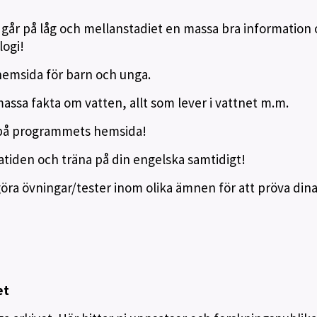
 går på låg och mellanstadiet en massa bra information 
logi!
emsida för barn och unga.
assa fakta om vatten, allt som lever i vattnet m.m.
a på programmets hemsida!
gatiden och träna på din engelska samtidigt!
göra övningar/tester inom olika ämnen för att pröva din
et