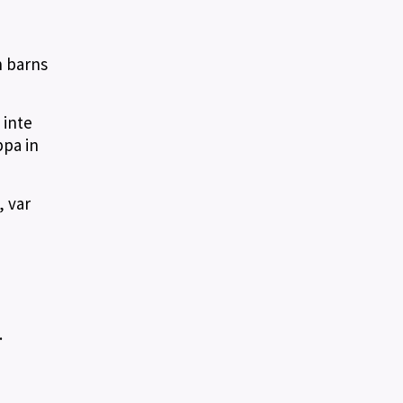
h barns
 inte
ppa in
, var
.