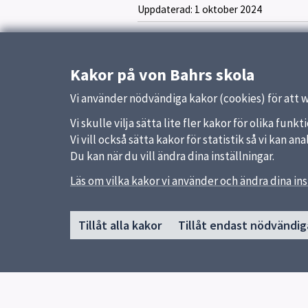
Uppdaterad:
1 oktober 2024
Kakor på von Bahrs skola
Vi använder nödvändiga kakor (cookies) för att 
Vi skulle vilja sätta lite fler kakor för olika fu
Vi vill också sätta kakor för statistik så vi kan 
Du kan när du vill ändra dina inställningar.
Läs om vilka kakor vi använder och ändra dina ins
Sidfot
Huvudmeny
Snabb
Tillåt alla kakor
Tillåt endast nödvändig
Start
Uppsal
Vår skola
Skolver
Vår verksamhet
Elevhälsa
Elever och vårdnadshavare