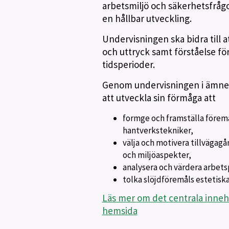
arbetsmiljö och säkerhetsfrågo
en hållbar utveckling.
Undervisningen ska bidra till 
och uttryck samt förståelse för
tidsperioder.
Genom undervisningen i ämnet 
att utveckla sin förmåga att
formge och framställa föremå
hantverkstekniker,
välja och motivera tillvägagå
och miljöaspekter,
analysera och värdera arbets
tolka slöjdföremåls estetiska
Läs mer om det centrala inneh
hemsida