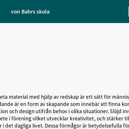
von Bahrs skola
beta material med hjälp av redskap är ett sätt för männi
öjdande är en form av skapande som innebär att finna ko
on och design utifrån behov i olika situationer. Slöjd i
te i förening vilket utvecklar kreativitet, och stärker ti
r i det dagliga livet. Dessa förmågor är betydelsefulla f