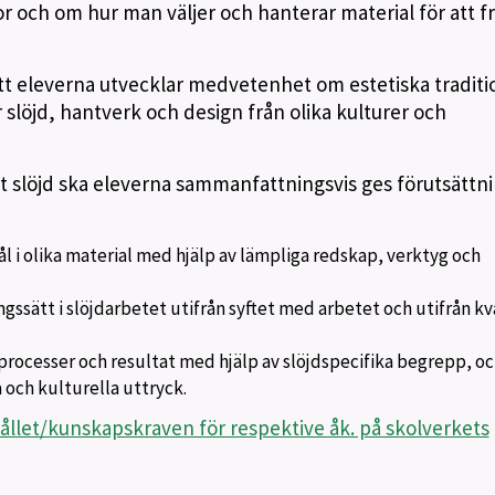
r och om hur man väljer och hanterar material för att f
att eleverna utvecklar medvetenhet om estetiska traditi
 slöjd, hantverk och design från olika kulturer och
slöjd ska eleverna sammanfattningsvis ges förutsättn
l i olika material med hjälp av lämpliga redskap, verktyg och
ngssätt i slöjdarbetet utifrån syftet med arbetet och utifrån kv
processer och resultat med hjälp av slöjdspecifika begrepp, o
 och kulturella uttryck.
ållet/kunskapskraven för respektive åk. på skolverkets