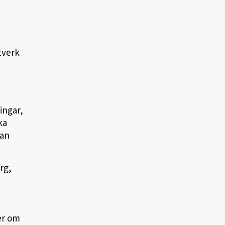
tverk
ingar,
ka
 an
rg,
er om