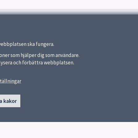
webbplatsen ska fungera.
nktioner som hjälper dig som användare.
analysera och förbättra webbplatsen.
tällningar
länkar
Kontakt
a kakor
von Bahrs skola
a kommun
018-7275856
ket
018-7275852
Skicka e-post
Heidenstamsgatan 67