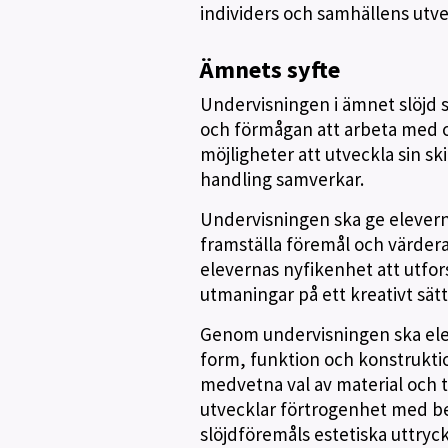
individers och samhällens utve
Ämnets syfte
Undervisningen i ämnet slöjd sk
och förmågan att arbeta med ol
möjligheter att utveckla sin sk
handling samverkar.
Undervisningen ska ge eleverna
framställa föremål och värdera 
elevernas nyfikenhet att utfor
utmaningar på ett kreativt sätt
Genom undervisningen ska elev
form, funktion och konstrukt
medvetna val av material och te
utvecklar förtrogenhet med b
slöjdföremåls estetiska uttryc