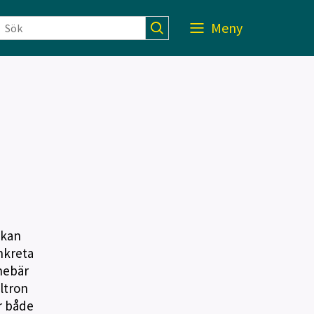
Meny
skan
nkreta
nnebär
lltron
ör både