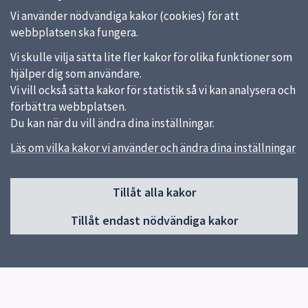
Vi använder nödvändiga kakor (cookies) för att
webbplatsen ska fungera.
Vi skulle vilja sätta lite fler kakor för olika funktioner som
hjälper dig som användare.
Vi vill också sätta kakor för statistik så vi kan analysera och
förbättra webbplatsen.
Du kan när du vill ändra dina inställningar.
Läs om vilka kakor vi använder och ändra dina inställningar
Sidfot
Tillåt alla kakor
Huvudmeny
Tillåt endast nödvändiga kakor
Start
Vår skola
Vår verksamhet
Elevhälsa
Elever och vårdnadshavare