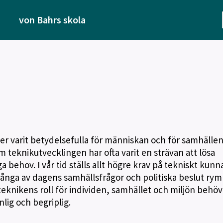
von Bahrs skola
ider varit betydelsefulla för människan och för samhälle
 teknikutvecklingen har ofta varit en strävan att lösa
behov. I vår tid ställs allt högre krav på tekniskt kunn
många av dagens samhällsfrågor och politiska beslut ry
å teknikens roll för individen, samhället och miljön behö
lig och begriplig.