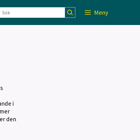
Meny
ns
ande i
mmer
ver den