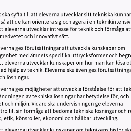
ka syfta till att eleverna utvecklar sitt tekniska kunn
 att de kan orientera sig och agera i en teknikintensiv 
tt eleverna utvecklar intresse för teknik och förmåga att
medvetet och innovativt sätt.
erna ges förutsättningar att utveckla kunskaper om
ogenhet med ämnets specifika uttrycksformer och begr
att eleverna utvecklar kunskaper om hur man kan lösa ol
 hjälp av teknik. Eleverna ska även ges förutsättninga
ch lösningar.
rna ges möjligheter att utveckla förståelse för att te
dningen av tekniska lösningar har betydelse för, och
t och miljön. Vidare ska undervisningen ge eleverna
lltro till sin förmåga att bedöma tekniska lösningar och r
ik, etik, könsroller, ekonomi och hållbar utveckling.
att eleverna utvecklar kunskaper om teknikens historisk