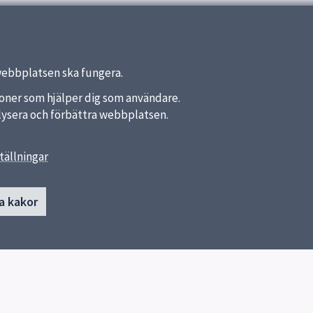
webbplatsen ska fungera.
nktioner som hjälper dig som användare.
analysera och förbättra webbplatsen.
tällningar
länkar
Kontakt
a kakor
von Bahrs skola
a kommun
018-7275856
ket
018-7275852
Skicka e-post
Heidenstamsgatan 67
754 27 Uppsala
Fler kontaktvägar