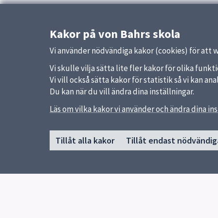
Kakor på von Bahrs skola
Vi använder nödvändiga kakor (cookies) för att 
Vi skulle vilja sätta lite fler kakor för olika fu
Vi vill också sätta kakor för statistik så vi kan 
Du kan när du vill ändra dina inställningar.
Läs om vilka kakor vi använder och ändra dina ins
Sidfot
Huvudmeny
Snabb
Tillåt alla kakor
Tillåt endast nödvändig
Start
Uppsal
Vår skola
Skolver
Vår verksamhet
Elevhälsa
Elever och vårdnadshavare
Lilla von Bahr
Biblioteket