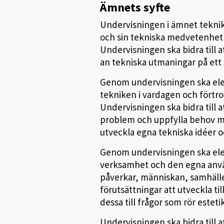
Ämnets syfte
Undervisningen i ämnet teknik s
och sin tekniska medvetenhet så
Undervisningen ska bidra till a
an tekniska utmaningar på ett 
Genom undervisningen ska elev
tekniken i vardagen och förtr
Undervisningen ska bidra till 
problem och uppfylla behov med
utveckla egna tekniska idéer o
Genom undervisningen ska eleve
verksamhet och den egna använ
påverkar, människan, samhälle
förutsättningar att utveckla ti
dessa till frågor som rör estet
Undervisningen ska bidra till 