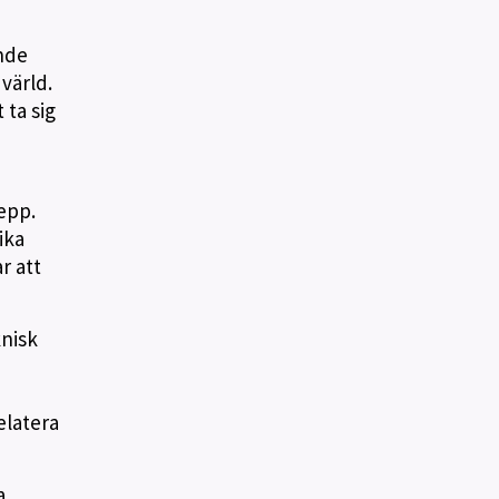
ande
värld.
 ta sig
epp.
ika
r att
knisk
elatera
a