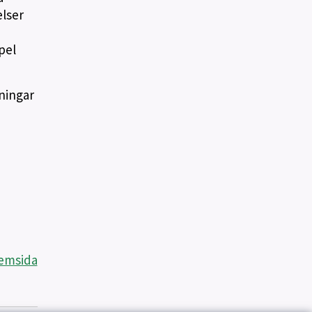
elser
pel
ningar
hemsida