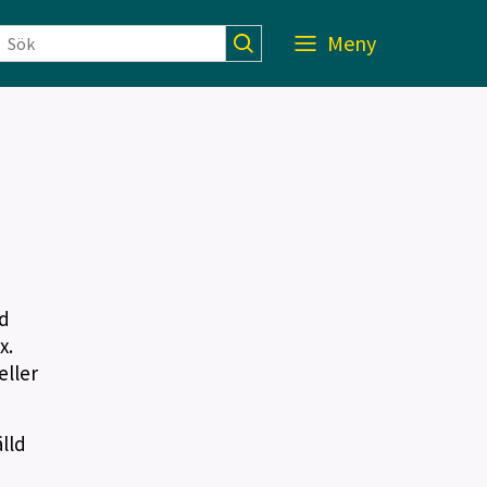
Meny
ed
x.
eller
lld