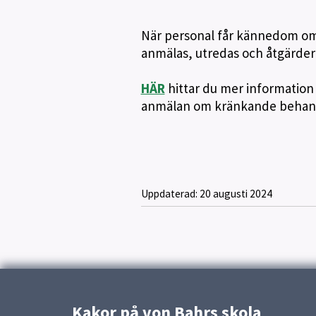
När personal får kännedom om 
anmälas, utredas och åtgärder
HÄR
hittar du mer information
anmälan om kränkande behan
Uppdaterad:
20 augusti 2024
Kakor på von Bahrs skola