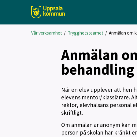
Vår verksamhet
/
Trygghetsteamet
/
Anmälan om k
Anmälan o
behandling
När en elev upplever att hen ha
elevens mentor/klasslärare. Al
rektor, elevhälsans personal e
skriftligt.
Om anmälan är anonym kan möj
person på skolan har kränkt en 