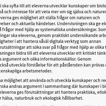
 ska syfta till att eleverna utvecklar kunskaper om biol
och intresse för att veta mer om sig själva och nature
erna ges möjlighet att ställa frågor om naturen och
elser och aktuella händelser. Undervisningen ska ge e
på frågor med hjälp av systematiska undersökningar. So
ingar ska eleverna, genom praktiskt undersökande arb
igheter i att hantera såväl digitala verktyg som annan
rutsättningar att söka svar på frågor med hjälp av olika 
isningen bidra till att eleverna utvecklar ett kritiskt tä
as argument och olika informationskällor. Genom
ckså utveckla förståelse för att påståenden kan prövas
tenskapliga arbetsmetoder.
a möjlighet att använda och utveckla kunskaper och r
anska andras argument i sammanhang där kunskaper i bi
leverna ges förutsättningar att hantera praktiska, etis
r hälsa, naturbruk och ekologisk hållbarhet.