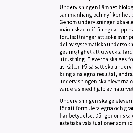
Undervisningen i ämnet biologi
sammanhang och nyfikenhet på 
Genom undervisningen ska elev
människan utifrån egna upplev
förutsättningar att söka svar 
del av systematiska undersökn
ges möjlighet att utveckla färd
utrustning. Eleverna ska ges fö
av källor. På så sätt ska underv
kring sina egna resultat, andr
undervisningen ska eleverna o
värderas med hjälp av naturve
Undervisningen ska ge elevern
för att formulera egna och gr
har betydelse. Därigenom ska e
estetiska valsituationer som rö