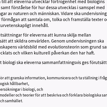
till att eleverna utvecklar förtrogenhet med biologins
samt förståelse för hur dessa utvecklas i samspel med
gar av naturen och människan. Vidare ska undervisnin
ar förmågan att samtala om, tolka och framställa texter 
turvetenskapligt innehåll.
sättningar för eleverna att kunna skilja mellan
sätt att skildra omvärlden. Genom undervisningen ska
enskapens världsbild med evolutionsteorin som grund sa
cklats och vilken kulturell påverkan den har haft.
biologi ska eleverna sammanfattningsvis ges förutsätt
ör att granska information, kommunicera och ta ställning i frå
ogisk hållbarhet,
rsökningar i biologi, och
odeller och teorier för att beskriva och förklara biologiska sa
ch samhället.