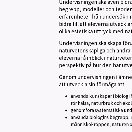
Undervisningen ska även bidra 
begrepp, modeller och teorier 
erfarenheter från undersöknin
bidra till att eleverna utveckl
olika estetiska uttryck med na
Undervisningen ska skapa förut
naturvetenskapliga och andra 
eleverna få inblick i naturvet
perspektiv på hur den har utve
Genom undervisningen i ämnet 
att utveckla sin förmåga att
använda kunskaper i biologi f
rör hälsa, naturbruk och ekol
genomföra systematiska unde
använda biologins begrepp, m
människokroppen, naturen o