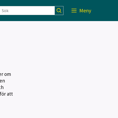
Meny
er om
gen
ch
ör att