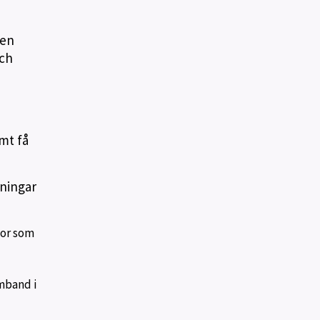
gen
och
mt få
ningar
gor som
mband i