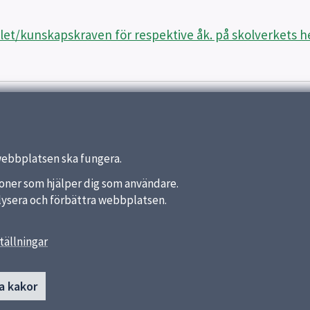
let/kunskapskraven för respektive åk. på skolverkets 
webbplatsen ska fungera.
nktioner som hjälper dig som användare.
analysera och förbättra webbplatsen.
tällningar
länkar
Kontakt
a kakor
von Bahrs skola
a kommun
018-7275856
ket