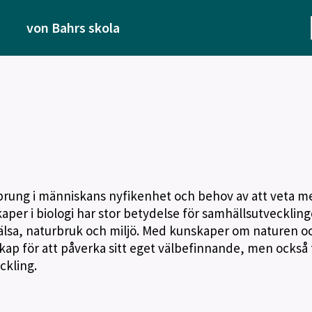
von Bahrs skola
prung i människans nyfikenhet och behov av att veta m
kaper i biologi har stor betydelse för samhällsutvecklin
lsa, naturbruk och miljö. Med kunskaper om naturen o
p för att påverka sitt eget välbefinnande, men också f
ckling.