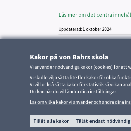
Läs mer om det centra innehål
Uppdaterad:
1 oktober 2024
Kakor på von Bahrs skola
Vi använder nödvändiga kakor (cookies) för att 
Vi skulle vilja sätta lite fler kakor för olika fu
Vi vill också sätta kakor för statistik så vi kan 
Du kan när du vill ändra dina inställningar.
Läs om vilka kakor vi använder och ändra dina ins
Sidfot
Huvudmeny
Snabb
Tillåt alla kakor
Tillåt endast nödvändig
Start
Uppsal
Vår skola
Skolver