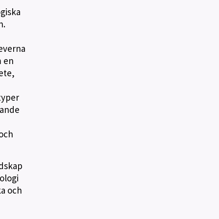
ogiska
n.
leverna
m en
ete,
typer
nkande
 och
edskap
ologi
ka och