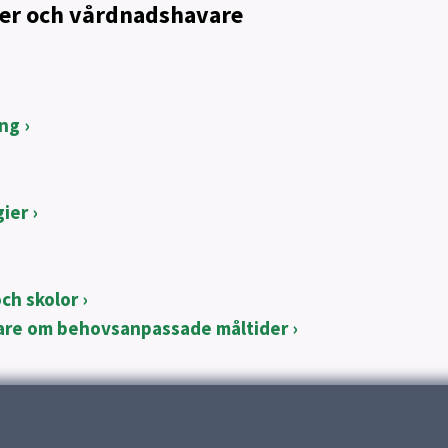
ver och vårdnadshavare
ing
gier
ch skolor
vare om behovsanpassade måltider