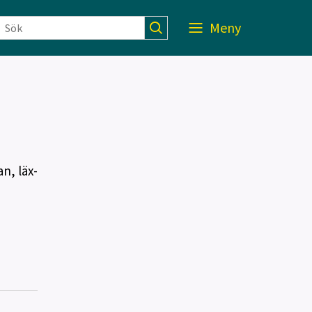
Meny
n, läx-