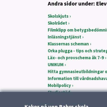
Andra sidor under: Ele
Skolskjuts
Skolrådet
Filmklipp om betygsbedömn
Inläsningstjänst
Klassernas scheman
Orka plugga - tips och strate
Läx- och provschema åk 7-9
UNIKUM
Hitta gymnasieutbildningar o
Information till vårdnadsha
Mobilpolicy
Studiestöd
Kakor på von Bahrs skola