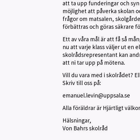
att ta upp funderingar och syn
möjlighet att påverka skolan oc
frågor om matsalen, skolgården
förbättras och göras säkrare f
Ett av våra mål är att få så mån
nu att varje klass väljer ut en
skolråds­representant kan andra
att ni tar upp på mötena.
Vill du vara med i skolrådet? El
Skriv till oss på:
emanuel.levin@uppsala.se
Alla föräldrar är Hjärtligt välk
Hälsningar,
Von Bahrs skolråd