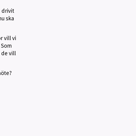
drivit
nu ska
vill vi
. Som
de vill
möte?