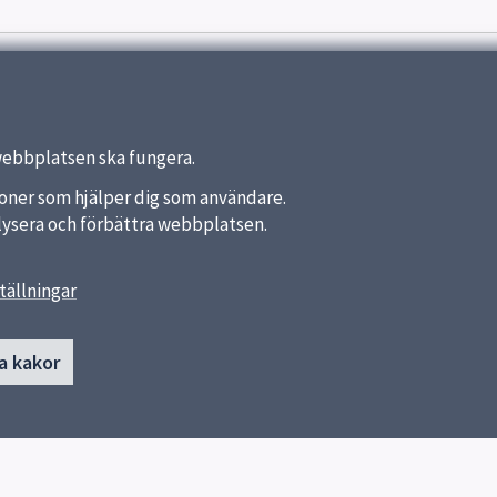
webbplatsen ska fungera.
nktioner som hjälper dig som användare.
analysera och förbättra webbplatsen.
tällningar
länkar
Kontakt
a kakor
von Bahrs skola
a kommun
018-7275856
ket
018-7275852
Skicka e-post
Heidenstamsgatan 67