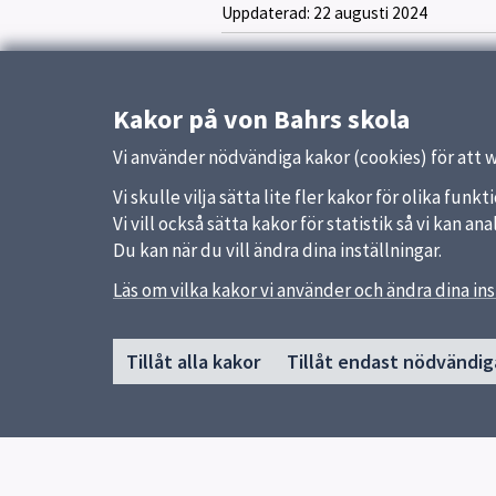
Uppdaterad:
22 augusti 2024
Kakor på von Bahrs skola
Vi använder nödvändiga kakor (cookies) för att 
Vi skulle vilja sätta lite fler kakor för olika fu
Vi vill också sätta kakor för statistik så vi kan 
Du kan när du vill ändra dina inställningar.
Läs om vilka kakor vi använder och ändra dina ins
Sidfot
Huvudmeny
Snabb
Tillåt alla kakor
Tillåt endast nödvändig
Start
Uppsal
Vår skola
Skolver
Vår verksamhet
Elevhälsa
Elever och vårdnadshavare