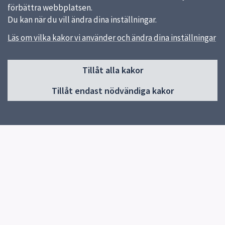
förbättra webbplatsen.
Du kan när du vill ändra dina inställningar.
Läs om vilka kakor vi använder och ändra dina inställningar
Sidfot
Tillåt alla kakor
Huvudmeny
Tillåt endast nödvändiga kakor
Start
Vår skola
Vår verksamhet
Elevhälsa
Elever och vårdnadshavare
Lilla von Bahr
Biblioteket
Kontakt
Snabblänkar