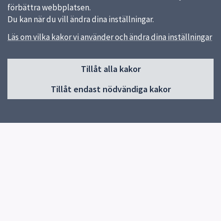
förbättra webbplatsen.
Du kan när du vill ändra dina inställningar.
Läs om vilka kakor vi använder och ändra dina inställningar
Sidfot
Tillåt alla kakor
Huvudmeny
Tillåt endast nödvändiga kakor
Start
Vår skola
Vår verksamhet
Elevhälsa
Elever och vårdnadshavare
Lilla von Bahr
Biblioteket
Kontakt
Snabblänkar