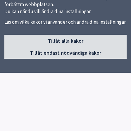
förbättra webbplatsen.
Du kan när du vill ändra dina inställningar.
Läs om vilka kakor vi använder och ändra dina inställningar
Sidfot
Tillåt alla kakor
Huvudmeny
Tillåt endast nödvändiga kakor
Start
Vår skola
Vår verksamhet
Elevhälsa
Elever och vårdnadshavare
Lilla von Bahr
Biblioteket
Kontakt
Snabblänkar