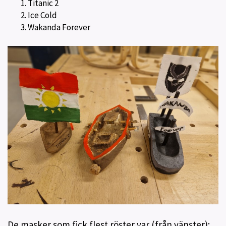
Titanic 2
Ice Cold
Wakanda Forever
De masker som fick flest röster var (från vänster):