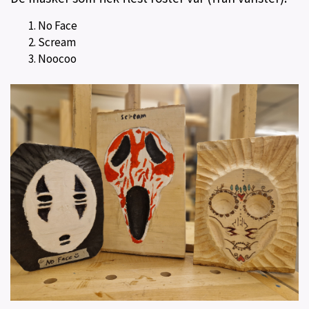
No Face
Scream
Noocoo