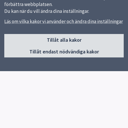
förbättra webbplatsen.
Du kan när du vill ändra dina inställningar.
Läs om vilka kakor vi använder och ändra dina inställningar
Sidfot
Tillåt alla kakor
Huvudmeny
Tillåt endast nödvändiga kakor
Start
Vår skola
Vår verksamhet
Elevhälsa
Elever och vårdnadshavare
Lilla von Bahr
Biblioteket
Kontakt
Snabblänkar