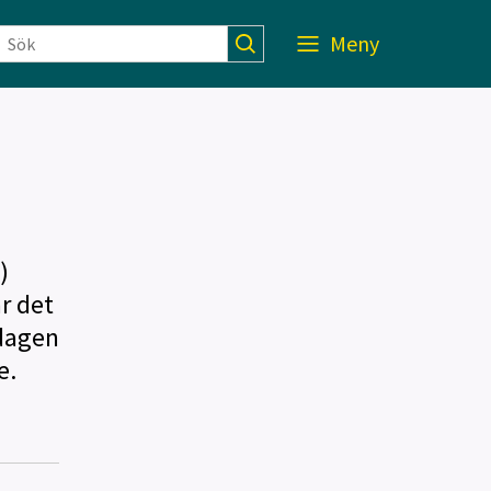
Meny
)
r det
edagen
e.