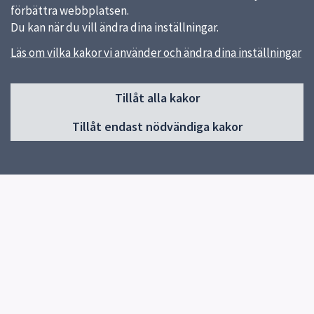
förbättra webbplatsen.
Du kan när du vill ändra dina inställningar.
Läs om vilka kakor vi använder och ändra dina inställningar
Sidfot
Tillåt alla kakor
Huvudmeny
Tillåt endast nödvändiga kakor
Start
Vår skola
Vår verksamhet
Elevhälsa
Elever och vårdnadshavare
Lilla von Bahr
Biblioteket
Kontakt
Snabblänkar