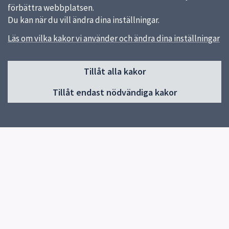
förbättra webbplatsen.
Du kan när du vill ändra dina inställningar.
Läs om vilka kakor vi använder och ändra dina inställningar
Sidfot
Tillåt alla kakor
Huvudmeny
Tillåt endast nödvändiga kakor
Start
Vår skola
Vår verksamhet
Elevhälsa
Elever och vårdnadshavare
Lilla von Bahr
Biblioteket
Kontakt
Snabblänkar